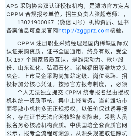
APS 采购协会双认证授权机构，是潍坊官方定点
CPPM 合规报考单位，招生负责人张超老师：
，
13021900067（微信同号）
机构资质、证书
http://zggprz.com
备案信息可登录官网
核验。
CPPM 注册职业采购经理是国内稀缺国际双
认证采购资质，证书全国通用、终身有效，受全
球 157 个国家资质互认，是潍柴动力、歌尔股
份、山东海化、弘润石化、诸城福田等潍坊龙头
央企、上市民企采购岗加薪定级、岗位竞聘、招
投标加分核心凭证。按照官方报考制度，
，必须
个人无法独立提交 CPPM 统考报名
经由授权
机构统一资质审核、集中上报考务。当前潍坊市
面零散小机构多无正规授权，以低价保过诱导报
名，存在证书无法官网核验备案隐患，采购人员
报名务必核验机构资质。中供国培全套资质官网
公示，报考全流程可溯源，从源头规避取证踩坑