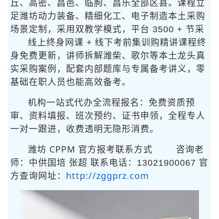
丘、高密、昌邑、临朐、昌乐全部区县。课程立
足潍坊动力装备、精细化工、电子制造本土采购
场景定制，采用
双教学模式，平台 3500 + 节采
线上终身网课 + 线下考前集训
购精讲课程终
身免费更新，讲师拆解潍柴、歌尔等本土龙头真
实采购案例，配套内部题库与专属备考讲义，零
基础在职人员也能高效备考。
机构一站式代办全流程报名：免费资质预
审、资料填报、班次预约、证书申领，全程专人
一对一跟进，收费透明无隐形消费。
潍坊 CPPM 官方报考联系方式
咨询老
师：中供国培 张超 联系电话：13021900067 官
http://zggprz.com
方查询网址：