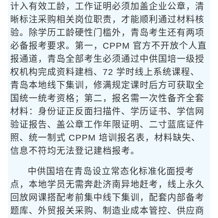
计入有效工龄，工作证明必须加盖企业公章，清
晰标注采购相关岗位职责，才能顺利通过材料核
验。除学历工龄硬性门槛外，青岛考生还有两项
必备报考要求。第一，CPPM 官方不开放个人直
报通道，青岛全部考生必须通过中供国培一级授
权机构完成资料建档、72 学时线上系统课程、
青岛本地线下集训，修满规定课时后方可获取全
国统一统考资格；第二，报名需一次性备齐全套
材料：身份证正反面扫描件、学历证书、学信网
验证报告、盖公章工作年限证明、二寸蓝底证件
照、统一制式 CPPM 培训报名表，材料缺失、
信息不符均无法登记建档报考。
中供国培在青岛设立常态化标准化面授考
点，本地学员无需奔赴济南异地赶考，线上永久
回放网课搭配考前集中线下集训，配套内部备考
题库、外贸报关采购、制造业成本管控、供应商